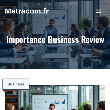
Aller
Metracom.fr
au
ME
contenu
Importance Business Review
Business