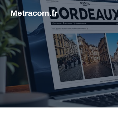
Aller
au
Metracom.fr
contenu