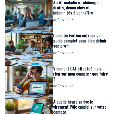
Arrêt maladie et chômage :
droits, démarches et
indemnités à connaître
août 6, 2026
Caractérisation entreprise :
guide complet pour bien définir
son profil
août 5, 2026
Virement CAF effectué mais
rien sur mon compte : que faire
?
août 5, 2026
À quelle heure arrive le
virement Pôle emploi sur votre
compte