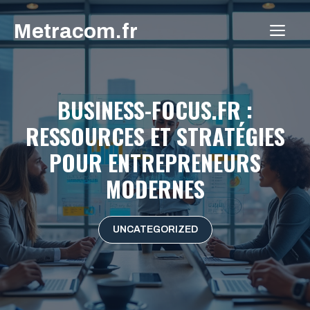
Aller
Metracom.fr
au
ME
contenu
BUSINESS-FOCUS.FR :
RESSOURCES ET STRATÉGIES
POUR ENTREPRENEURS
MODERNES
UNCATEGORIZED