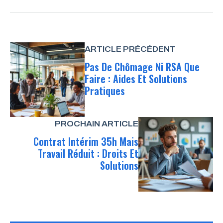
ARTICLE PRÉCÉDENT
Pas De Chômage Ni RSA Que
Faire : Aides Et Solutions
Pratiques
PROCHAIN ARTICLE
Contrat Intérim 35h Mais
Travail Réduit : Droits Et
Solutions