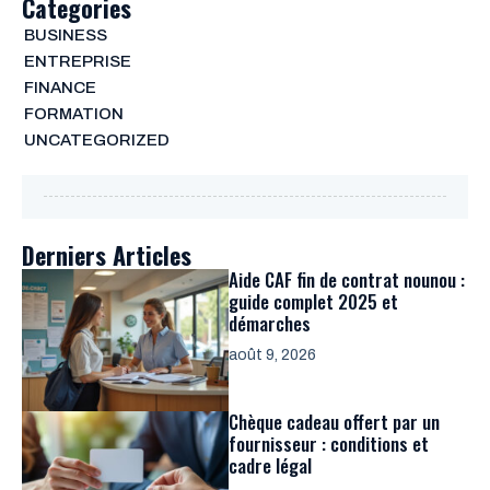
Categories
BUSINESS
ENTREPRISE
FINANCE
FORMATION
UNCATEGORIZED
Derniers Articles
Aide CAF fin de contrat nounou :
guide complet 2025 et
démarches
août 9, 2026
Chèque cadeau offert par un
fournisseur : conditions et
cadre légal