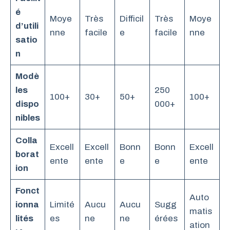
é
Moye
Très
Difficil
Très
Moye
d’utili
nne
facile
e
facile
nne
satio
n
Modè
les
250
100+
30+
50+
100+
dispo
000+
nibles
Colla
Excell
Excell
Bonn
Bonn
Excell
borat
ente
ente
e
e
ente
ion
Fonct
Auto
ionna
Limité
Aucu
Aucu
Sugg
matis
lités
es
ne
ne
érées
ation