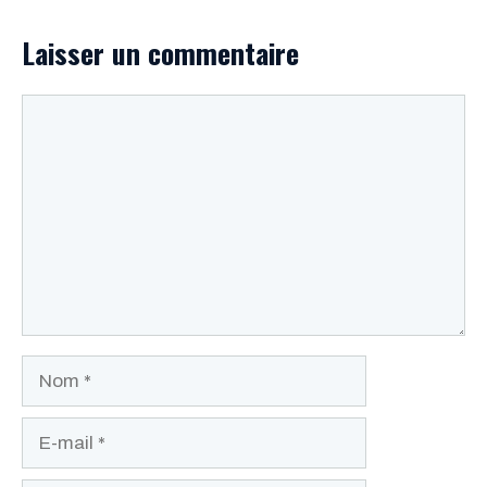
Laisser un commentaire
Commentaire
Nom
E-
mail