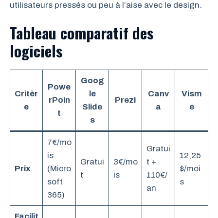
utilisateurs pressés ou peu à l’aise avec le design.
Tableau comparatif des
logiciels
Goog
Powe
Critèr
le
Canv
Vism
rPoin
Prezi
e
Slide
a
e
t
s
7€/mo
Gratui
is
12,25
Gratui
3€/mo
t +
Prix
(Micro
$/moi
t
is
110€/
soft
s
an
365)
Facilit