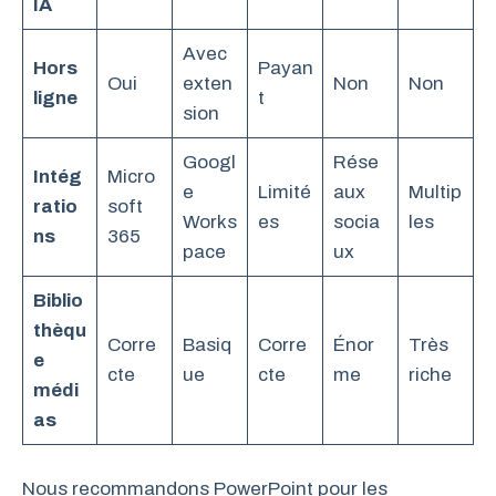
IA
Avec
Hors
Payan
Oui
exten
Non
Non
ligne
t
sion
Googl
Rése
Intég
Micro
e
Limité
aux
Multip
ratio
soft
Works
es
socia
les
ns
365
pace
ux
Biblio
thèqu
Corre
Basiq
Corre
Énor
Très
e
cte
ue
cte
me
riche
médi
as
Nous recommandons PowerPoint pour les