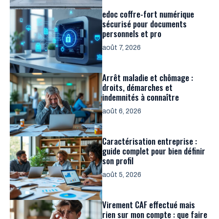
edoc coffre-fort numérique
sécurisé pour documents
personnels et pro
août 7, 2026
Arrêt maladie et chômage :
droits, démarches et
indemnités à connaître
août 6, 2026
Caractérisation entreprise :
guide complet pour bien définir
son profil
août 5, 2026
Virement CAF effectué mais
rien sur mon compte : que faire