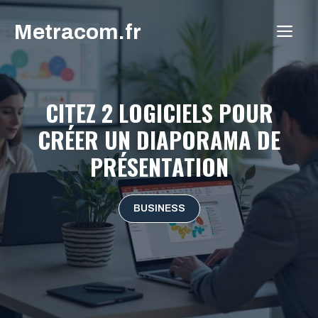
Aller
Metracom.fr
au
ME
contenu
CITEZ 2 LOGICIELS POUR
CRÉER UN DIAPORAMA DE
PRÉSENTATION
BUSINESS