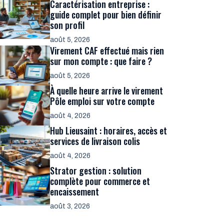
Caractérisation entreprise :
guide complet pour bien définir
son profil
août 5, 2026
Virement CAF effectué mais rien
sur mon compte : que faire ?
août 5, 2026
À quelle heure arrive le virement
Pôle emploi sur votre compte
août 4, 2026
Hub Lieusaint : horaires, accès et
services de livraison colis
août 4, 2026
Strator gestion : solution
complète pour commerce et
encaissement
août 3, 2026