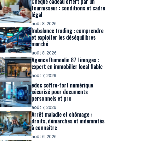
Chèque cadeau offert par un
fournisseur : conditions et cadre
légal
août 8, 2026
Imbalance trading : comprendre
et exploiter les déséquilibres
marché
août 8, 2026
Agence Dumoulin 87 Limoges :
expert en immobilier local fiable
août 7, 2026
edoc coffre-fort numérique
sécurisé pour documents
personnels et pro
août 7, 2026
Arrêt maladie et chômage :
droits, démarches et indemnités
à connaître
août 6, 2026