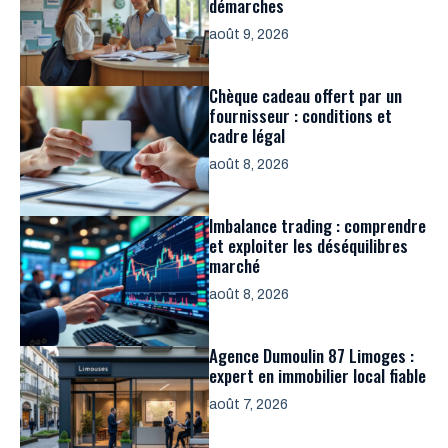
démarches
août 9, 2026
Chèque cadeau offert par un
fournisseur : conditions et
cadre légal
août 8, 2026
Imbalance trading : comprendre
et exploiter les déséquilibres
marché
août 8, 2026
Agence Dumoulin 87 Limoges :
expert en immobilier local fiable
août 7, 2026