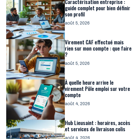
Caractérisation entreprise :
guide complet pour bien définir
son profil
août 5, 2026
Virement CAF effectué mais
rien sur mon compte : que faire
?
août 5, 2026
À quelle heure arrive le
virement Pôle emploi sur votre
compte
août 4, 2026
Hub Lieusaint : horaires, accès
et services de livraison colis
août 4, 2026