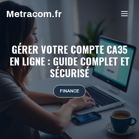
Aller
Metracom.fr
au
ME
contenu
GÉRER VOTRE COMPTE CA35
EN LIGNE : GUIDE COMPLET ET
SÉCURISÉ
FINANCE